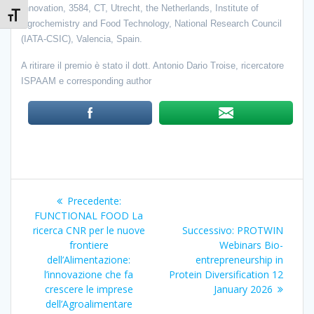
Innovation, 3584, CT, Utrecht, the Netherlands, Institute of
Attiva/disattiva dimensione testo
Agrochemistry and Food Technology, National Research Council
(IATA-CSIC), Valencia, Spain.
A ritirare il premio è stato il dott. Antonio Dario Troise, ricercatore
ISPAAM e corresponding author
Navigazione
Precedente:
Articolo
articoli
FUNCTIONAL FOOD La
precedente:
ricerca CNR per le nuove
Successivo:
Articolo
PROTWIN
frontiere
Webinars Bio-
successivo:
dell’Alimentazione:
entrepreneurship in
l’innovazione che fa
Protein Diversification 12
crescere le imprese
January 2026
dell’Agroalimentare