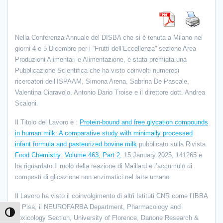
Nella Conferenza Annuale del DISBA che si è tenuta a Milano nei
giorni 4 e 5 Dicembre per i “Frutti dell’Eccellenza” sezione Area
Produzioni Alimentari e Alimentazione, è stata premiata una
Pubblicazione Scientifica che ha visto coinvolti numerosi
ricercatori dell’ISPAAM,
Simona
Arena
, Sabrina De Pascale,
Valentina Ciaravolo, Antonio Dario Troise e il direttore dott. Andrea
Scaloni.
Il Titolo del Lavoro è :
Protein-bound and free glycation compounds
in human milk: A comparative study with minimally processed
infant formula and pasteurized bovine milk
pubblicato sulla Rivista
Food Chemistry
Volume 463, Part 2
, 15 January 2025, 141265 e
ha riguardato
Il ruolo della reazione di Maillard e l’accumulo di
composti di glicazione non enzimatici nel latte umano
.
Il Lavoro ha visto il coinvolgimento di altri Istituti CNR come l’IBBA
di Pisa, il NEUROFARBA Department, Pharmacology and
Attiva/disattiva alto contrasto
Toxicology Section, University of Florence, Danone Research &