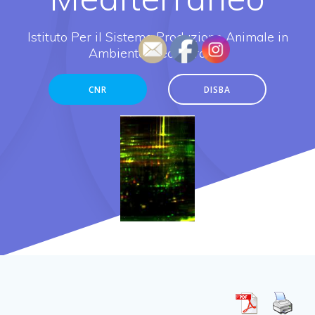
Istituto Per il Sistema Produzione Animale in
Ambiente Mediterraneo
CNR
DISBA