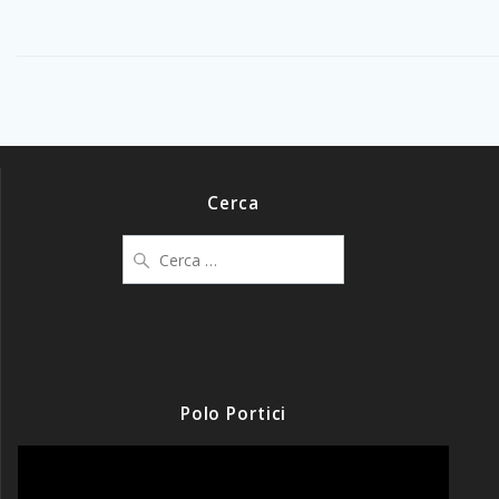
Cerca
Ricerca
per:
Polo Portici
Video
Player