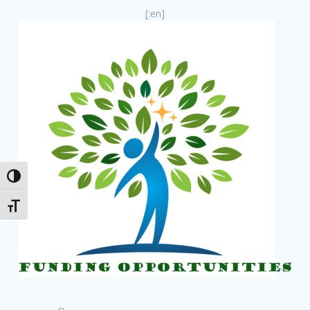
[:en]
Attiva/disattiva alto contrasto
Attiva/disattiva dimensione testo