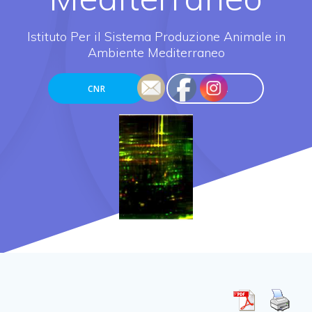
Istituto Per il Sistema Produzione Animale in
Ambiente Mediterraneo
CNR
DISBA