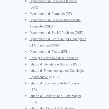
Dipartimento di Scienze Chimiche
(DSC)
Dipartimento di Farmacia
(DF)
Dipartimento di Scienze Biomediche
Avanzate
(DSBA)
Dipartimento di Sanità Pubblica
(DSP)
Dipartimento di Strutture per l’Ingegneria
e l’Architettura
(DSIA)
Dipartimento di Fisica
(DFis)
Consiglio Nazionale delle Ricerche
Istituto di Genetica e Biofisica
(IGB)
Istituto di Endocrinologia ed Oncologia
Sperimentale
(IEOS)
Istituto di Biochimica delle Proteine
(IBP)
Istituto di Biostrutture e Bioimmagini
(IBB)
Istituto dei Sistemi di Produzione