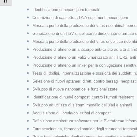
Attiva/disattiva dimensione testo
Identificazione di neoantigeni tumorali
Costruzione di cassette a DNA esprimenti neoantigeni
Messa a punto della produzione dei virus ricombinati per
Generazione di un HSV oncolitico re‐direzionato e arma
Messa a punto della produzione del virus onc
Produzione di almeno un anticorpo anti‐Cri
Produzione di almeno un Fab2 umanizzato anti HER2, anti E
Produzione di almeno un linker per la coniug
Tests di idrolisi, internalizzazione e tossicità
Selezione di nuovi aptameri diret
Sviluppo di nuove nanopart
Identificazione di nuovi compost
Sviluppo ed utilizzo di sistemi 
Acquisizione di librerie/
Definizione architettura softwares per la 
Farmacocinetica, farmacodinamica degli
Prove tossicologiche degli strumenti terape