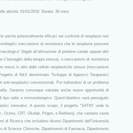
e attività: 01/01/2018 Durata: 36 mesi
 le uniche potenzialmente efficaci nei confronti di neoplasie non
dai molteplici meccanismi di resistenza che le neoplasie possono
cologica” (legati all’attivazione di proteine canale oppure altri
no il bersaglio della terapia stessa), e meccanismi di resistenza
ere messi in atto dalle cellule neoplastiche stesse (meccanismi
e Progetto di R&S denominato “Sviluppo di Approcci Terapeutici
ti anti‐neoplastici convenzionali. Pur trattandosi di un problema
mammella. Saranno comunque valutate anche nuove opportunità di
di tipo radio e immunoterapico. Quest’obiettivo sarà perseguito
stici innovativi
. A questo scopo, il progetto “SATIN” vede la
, Ocima, CRT, Okolab, Prigen, e Reithera), che vantano vasta
smi di Ricerca che includono diversi Dipartimenti dell’Università
nto di Scienze Chimiche, Dipartimento di Farmacia, Dipartimento