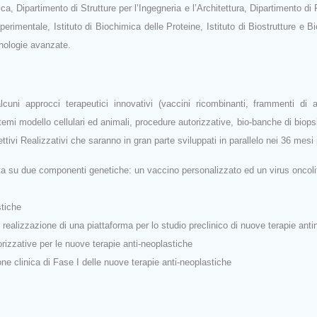
Dipartimento di Strutture per l’Ingegneria e l’Architettura, Dipartimento di Fis
erimentale, Istituto di Biochimica delle Proteine, Istituto di Biostrutture e 
nologie avanzate.
alcuni approcci terapeutici innovativi (vaccini ricombinanti, frammenti di
emi modello cellulari ed animali, procedure autorizzative, bio‐banche di biopsie
tivi Realizzativi che saranno in gran parte sviluppati in parallelo nei 36 mesi pr
a su due componenti genetiche: un vaccino personalizzato ed un virus oncoli
stiche
 realizzazione di una piattaforma per lo studio preclinico di nuove terapie ant
rizzative per le nuove terapie anti‐neoplastiche
e clinica di Fase I delle nuove terapie anti‐neoplastiche