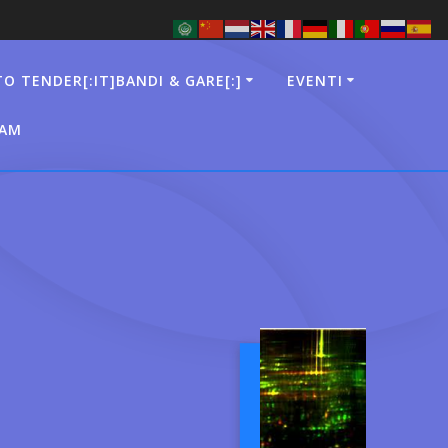
TO TENDER[:IT]BANDI & GARE[:]
EVENTI
AAM