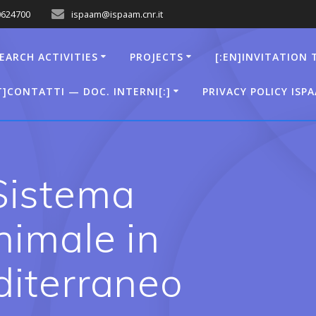
0624700
ispaam@ispaam.cnr.it
EARCH ACTIVITIES
PROJECTS
[:EN]INVITATION 
T]CONTATTI — DOC. INTERNI[:]
PRIVACY POLICY ISP
 Sistema
nimale in
iterraneo