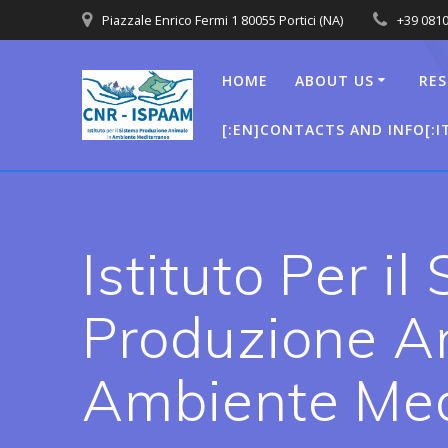
Salta
Piazzale Enrico Fermi 1 80055 Portici (NA)
+39 081
al
contenuto
HOME
ABOUT US
RES
[:EN]CONTACTS AND INFO[:I
Istituto Per il
Produzione A
Ambiente Med