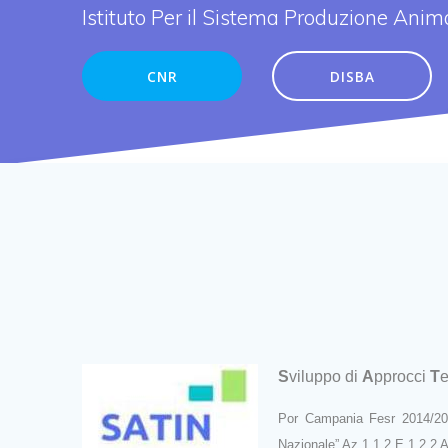
Istituto Per il Sistema Produzione Ani
CNR
DISBA
S
viluppo
di
A
pprocci
T
e
Por Campania Fesr 2014/20
Nazionale” Az 1.1.2 E 1.2.2 