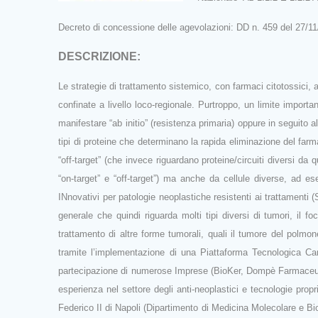
Decreto di concessione delle agevolazioni: DD n. 459 del 2
DESCRIZIONE:
Le strategie di trattamento sistemico, con farmaci citotossici, 
confinate a livello loco‐regionale. Purtroppo, un limite import
manifestare “ab initio” (resistenza primaria) oppure in seguito 
tipi di proteine che determinano la rapida eliminazione del farm
“off‐target” (che invece riguardano proteine/circuiti diversi 
“on‐target” e “off‐target”) ma anche da cellule diverse, ad e
INnovativi per patologie neoplastiche resistenti ai trattamenti 
generale che quindi riguarda molti tipi diversi di tumori, il
trattamento di altre forme tumorali, quali il tumore del polmo
tramite l’implementazione di una Piattaforma Tecnologica Camp
partecipazione di numerose Imprese (BioKer, Dompè Farmaceut
esperienza nel settore degli anti‐neoplastici e tecnologie propr
Federico II di Napoli (Dipartimento di Medicina Molecolare e B