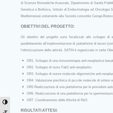
di Scienze Biomediche Avanzate, Dipartimento di Sanità Pubblica, 
Genetica e Biofisica, Istituto di Endocrinologia ed Oncologia Sp
Mediterranea) unitamente alla Società consortile Ceinge‐Biotec
OBIETTIVI DEL PROGETTO:
Gli obiettivi del progetto sono focalizzati allo sviluppo di 
parallelamente all’implementazione di piattaforme di lavoro (sist
l’ottimizzazione delle attività. SATIN è organizzato in sette Obiet
OR1. Sviluppo di una immunoterapia anti‐neoplastica basat
OR2. Sviluppo di nuovi Fab2 anti‐neoplastici
OR3. Sviluppo di nuove molecole oligomeriche anti‐neopla
OR4. Valutazione preclinica di piccole molecole di sintesi e
OR5 Realizzazione di una piattaforma per le procedure auto
OR6. Realizzazione di una piattaforma per la sperimentazion
OR7. Coordinamento delle Attività di R&S
Attiva/disattiva alto contrasto
RISULTATI ATTESI: