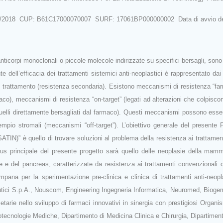
7/11/2018 CUP: B61C17000070007 SURF: 17061BP000000002 Data di avvio dell
anticorpi monoclonali o piccole molecole indirizzate su specifici bersagli, sono
ante dell’efficacia dei trattamenti sistemici anti‐neoplastici è rappresentato 
al trattamento (resistenza secondaria). Esistono meccanismi di resistenza “farma
aco), meccanismi di resistenza “on‐target” (legati ad alterazioni che colpisco
da quelli direttamente bersagliati dal farmaco). Questi meccanismi possono ess
sempio stromali (meccanismi “off‐target”). L’obiettivo generale del present
(SATIN)” è quello di trovare soluzioni al problema della resistenza ai trattamen
 focus principale del presente progetto sarà quello delle neoplasie della 
ne e del pancreas, caratterizzate da resistenza ai trattamenti convenzionali 
ana per la sperimentazione pre‐clinica e clinica di trattamenti anti‐neopla
ici S.p.A., Nouscom, Engineering Ingegneria Informatica, Neuromed, Biogem
ietarie nello sviluppo di farmaci innovativi in sinergia con prestigiosi Organi
iotecnologie Mediche, Dipartimento di Medicina Clinica e Chirurgia, Dipartime