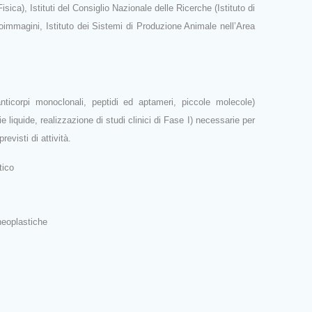
ica), Istituti del Consiglio Nazionale delle Ricerche (Istituto di
Bioimmagini, Istituto dei Sistemi di Produzione Animale nell’Area
 anticorpi monoclonali, peptidi ed aptameri, piccole molecole)
 liquide, realizzazione di studi clinici di Fase I) necessarie per
evisti di attività.
tico
ineoplastiche