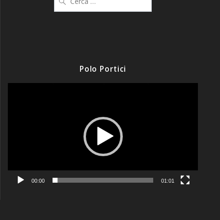
per:
Polo Portici
Video
Player
00:00
01:01