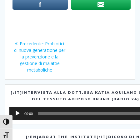
Navigazione
Precedente:
Articolo
Probiotici
articoli
di nuova generazione per
precedente:
la prevenzione e la
gestione di malattie
metaboliche
[:IT]INTERVISTA ALLA DOTT.SSA KATIA AQUILANO
DEL TESSUTO ADIPOSO BRUNO (RADIO 24)[
Audio
00:00
Player
Attiva/disattiva alto contrasto
Attiva/disattiva dimensione testo
[:EN]ABOUT THE INSTITUTE[:IT]DICONO DI N