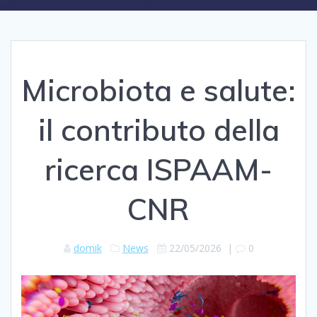
Microbiota e salute:
il contributo della
ricerca ISPAAM-
CNR
domik
News
22/05/2026
|
0