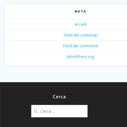
META
Accedi
Feed dei contenuti
Feed dei commenti
WordPress.org
Cerca
Ricerca
per: