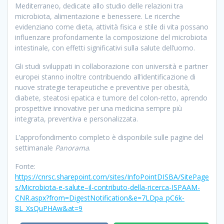
Mediterraneo, dedicate allo studio delle relazioni tra
microbiota, alimentazione e benessere. Le ricerche
evidenziano come dieta, attività fisica e stile di vita possano
influenzare profondamente la composizione del microbiota
intestinale, con effetti significativi sulla salute dell’uomo.
Gli studi sviluppati in collaborazione con università e partner
europei stanno inoltre contribuendo all’identificazione di
nuove strategie terapeutiche e preventive per obesità,
diabete, steatosi epatica e tumore del colon-retto, aprendo
prospettive innovative per una medicina sempre più
integrata, preventiva e personalizzata.
L’approfondimento completo è disponibile sulle pagine del
settimanale
Panorama
.
Fonte:
https://cnrsc.sharepoint.com/sites/InfoPointDISBA/SitePage
s/Microbiota-e-salute–il-contributo-della-ricerca-ISPAAM-
CNR.aspx?from=DigestNotification&e=7LDpa_pC6k-
8L_XsQuPHAw&at=9