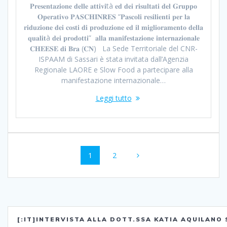
𝐏𝐫𝐞𝐬𝐞𝐧𝐭𝐚𝐳𝐢𝐨𝐧𝐞 𝐝𝐞𝐥𝐥𝐞 𝐚𝐭𝐭𝐢𝐯𝐢tà 𝐞𝐝 𝐝𝐞𝐢 𝐫𝐢𝐬𝐮𝐥𝐭𝐚𝐭𝐢 𝐝𝐞𝐥 𝐆𝐫𝐮𝐩𝐩𝐨
𝐎𝐩𝐞𝐫𝐚𝐭𝐢𝐯𝐨 𝐏𝐀𝐒𝐂𝐇𝐈𝐍𝐑𝐄𝐒 “𝐏𝐚𝐬𝐜𝐨𝐥𝐢 𝐫𝐞𝐬𝐢𝐥𝐢𝐞𝐧𝐭𝐢 𝐩𝐞𝐫 𝐥𝐚
𝐫𝐢𝐝𝐮𝐳𝐢𝐨𝐧𝐞 𝐝𝐞𝐢 𝐜𝐨𝐬𝐭𝐢 𝐝𝐢 𝐩𝐫𝐨𝐝𝐮𝐳𝐢𝐨𝐧𝐞 𝐞𝐝 𝐢𝐥 𝐦𝐢𝐠𝐥𝐢𝐨𝐫𝐚𝐦𝐞𝐧𝐭𝐨 𝐝𝐞𝐥𝐥𝐚
𝐪𝐮𝐚𝐥𝐢𝐭à 𝐝𝐞𝐢 𝐩𝐫𝐨𝐝𝐨𝐭𝐭𝐢” 𝐚𝐥𝐥𝐚 𝐦𝐚𝐧𝐢𝐟𝐞𝐬𝐭𝐚𝐳𝐢𝐨𝐧𝐞 𝐢𝐧𝐭𝐞𝐫𝐧𝐚𝐳𝐢𝐨𝐧𝐚𝐥𝐞
𝐂𝐇𝐄𝐄𝐒𝐄 𝐝𝐢 𝐁𝐫𝐚 (𝐂𝐍) La Sede Territoriale del CNR-
ISPAAM di Sassari è stata invitata dall’Agenzia
Regionale LAORE e Slow Food a partecipare alla
manifestazione internazionale…
Leggi tutto
Navigazione
Pagina
1
Pagina
2
articoli
[:IT]INTERVISTA ALLA DOTT.SSA KATIA AQUILANO