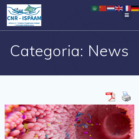
Salta
al
contenuto
Categoria:
News