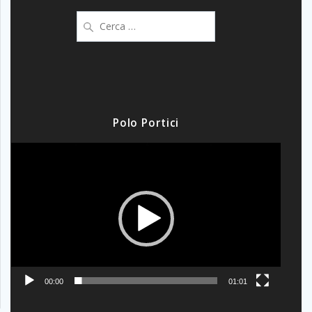
Ricerca
per:
Polo Portici
Video
Player
00:00
01:01