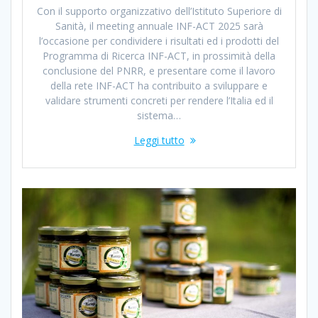
Con il supporto organizzativo dell’Istituto Superiore di
Sanità, il meeting annuale INF-ACT 2025 sarà
l’occasione per condividere i risultati ed i prodotti del
Programma di Ricerca INF-ACT, in prossimità della
conclusione del PNRR, e presentare come il lavoro
della rete INF-ACT ha contribuito a sviluppare e
validare strumenti concreti per rendere l’Italia ed il
sistema…
Leggi tutto