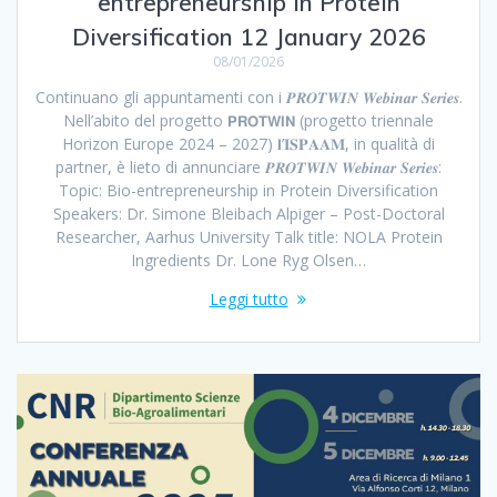
entrepreneurship in Protein
Diversification 12 January 2026
08/01/2026
Continuano gli appuntamenti con i 𝑷𝑹𝑶𝑻𝑾𝑰𝑵 𝑾𝒆𝒃𝒊𝒏𝒂𝒓 𝑺𝒆𝒓𝒊𝒆𝒔.
Nell’abito del progetto 𝗣𝗥𝗢𝗧𝗪𝗜𝗡 (progetto triennale
Horizon Europe 2024 – 2027) 𝐥’𝐈𝐒𝐏𝐀𝐀𝐌, in qualità di
partner, è lieto di annunciare 𝑷𝑹𝑶𝑻𝑾𝑰𝑵 𝑾𝒆𝒃𝒊𝒏𝒂𝒓 𝑺𝒆𝒓𝒊𝒆𝒔:
Topic: Bio-entrepreneurship in Protein Diversification
Speakers: Dr. Simone Bleibach Alpiger – Post-Doctoral
Researcher, Aarhus University Talk title: NOLA Protein
Ingredients Dr. Lone Ryg Olsen…
Leggi tutto